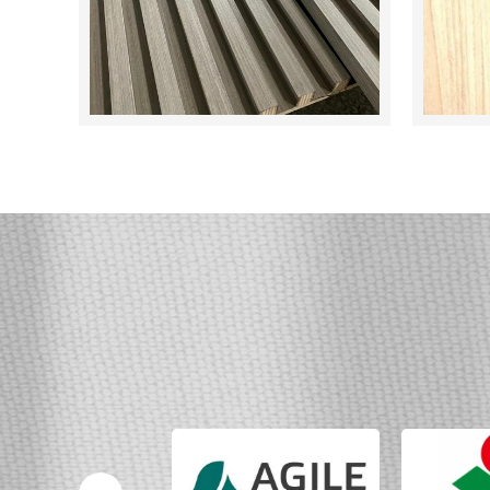
碧桂园
雅居乐