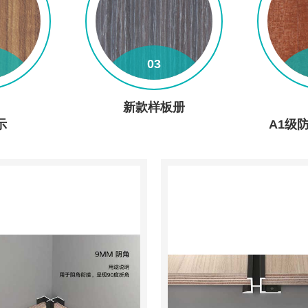
03
+
查看详情+
新款样板册
示
A1级